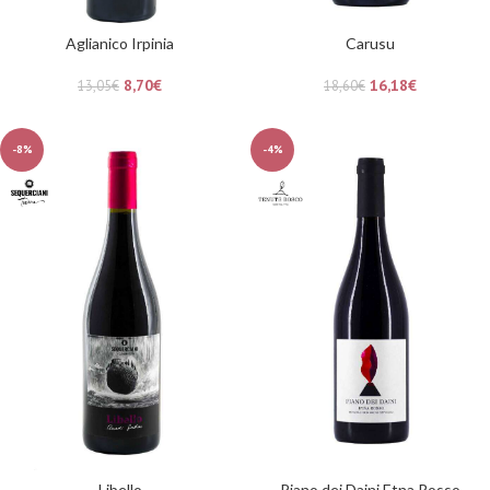
Aglianico Irpinia
Carusu
8,70
€
16,18
€
13,05
€
18,60
€
-8%
-4%
Libello
Piano dei Daini Etna Rosso