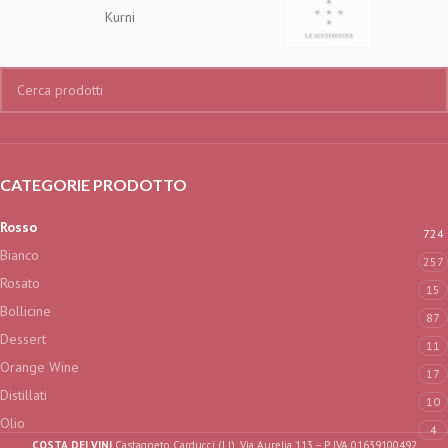
Kurni
CATEGORIE PRODOTTO
Rosso
724
Bianco
257
Rosato
15
Bollicine
87
Dessert
11
Orange Wine
17
Distillati
10
Olio
4
COSTA DEI VINI
Castagneto Carducci (LI), Via Aurelia 113 – P. IVA 01639100492