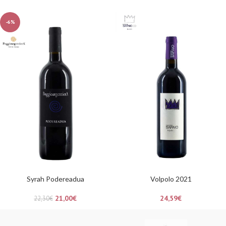
-6%
Syrah Podereadua
Volpolo 2021
21,00
€
24,59
€
22,30
€