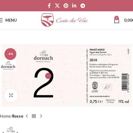
0
MENU
0,00
-8%
Fai clic per ingrandire
Home
Rosso