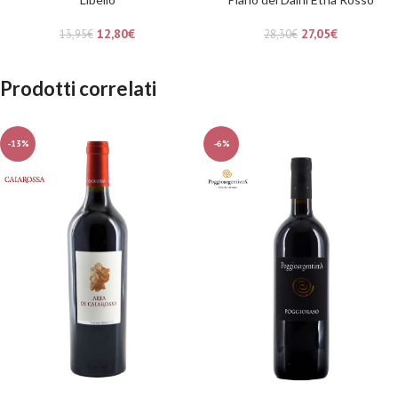
12,80
€
27,05
€
13,95
€
28,30
€
Prodotti correlati
-13%
-6%