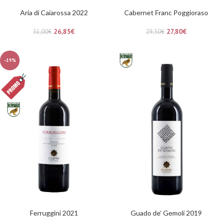
Aria di Caiarossa 2022
Cabernet Franc Poggioraso
26,85
€
27,80
€
31,00
€
29,50
€
-19%
Ferruggini 2021
Guado de’ Gemoli 2019