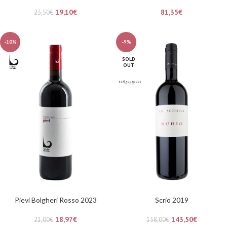
19,10
€
81,35
€
23,50
€
-10%
-9%
SOLD
OUT
Pievi Bolgheri Rosso 2023
Scrio 2019
18,97
€
143,50
€
21,00
€
158,00
€