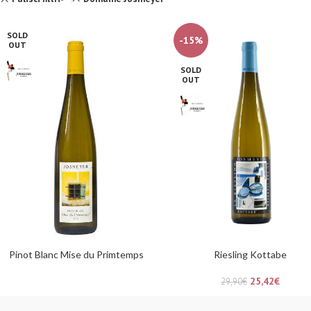
SOLD
-15%
OUT
SOLD
OUT
Pinot Blanc Mise du Primtemps
Riesling Kottabe
25,42
€
29,90
€