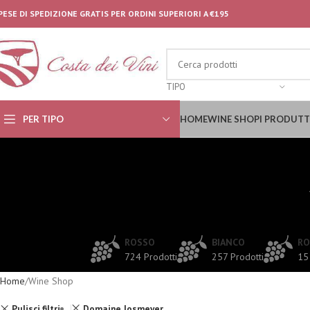
PESE DI SPEDIZIONE GRATIS PER ORDINI SUPERIORI A €195
TIPO
PER TIPO
HOME
WINE SHOP
I PRODUTT
ROSSO
BIANCO
RO
724 Prodotti
257 Prodotti
15
Home
Wine Shop
Pulisci filtri
Domaine Josmeyer