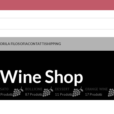
ORI
LA FILOSOFIA
CONTATTI
SHIPPING
Wine Shop
SATO
BOLLICINE
DESSERT
ORANGE WINE
 Prodotti
87 Prodotti
11 Prodotti
17 Prodotti