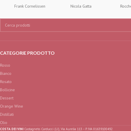
Frank Cornelissen
Nicola Gatta
Rocch
CATEGORIE PRODOTTO
Rosso
Bianco
Rosato
Bollicine
Dessert
Orange Wine
Distillati
Olio
COSTA DEI VINI
Castagneto Carducci (LI), Via Aurelia 113 – P. IVA 01639100492