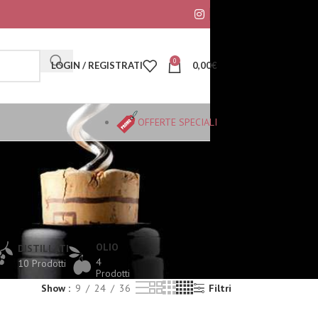
0
LOGIN / REGISTRATI
0,00
€
OFFERTE SPECIALI
OLIO
DISTILLATI
4
10 Prodotti
Prodotti
Show
9
24
36
Filtri