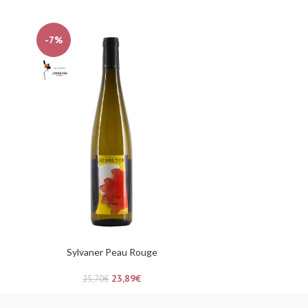
-7%
Sylvaner Peau Rouge
23,89
€
25,70
€