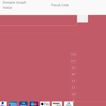
Domaine Joseph
Pascal Cotat
Chavos
Voillot
724
257
15
87
11
17
10
4