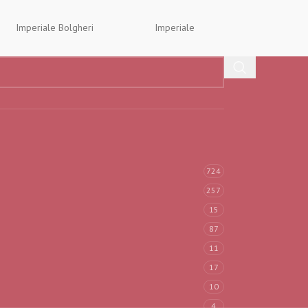
Imperiale Bolgheri
Imperiale
Mongeard-Mu
724
257
15
87
11
17
10
4