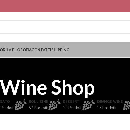
ORI
LA FILOSOFIA
CONTATTI
SHIPPING
Wine Shop
SATO
BOLLICINE
DESSERT
ORANGE WINE
 Prodotti
87 Prodotti
11 Prodotti
17 Prodotti