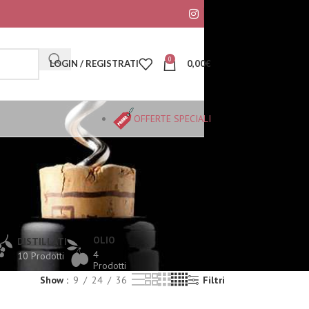
0
LOGIN / REGISTRATI
0,00
€
OFFERTE SPECIALI
OLIO
DISTILLATI
4
10 Prodotti
Prodotti
Show
9
24
36
Filtri