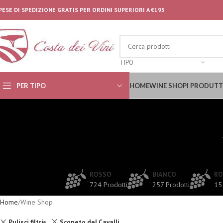
PESE DI SPEDIZIONE GRATIS PER ORDINI SUPERIORI A €195
TIPO
PER TIPO
HOME
WINE SHOP
I PRODUTT
ROSSO
BIANCO
RO
724 Prodotti
257 Prodotti
15
Home
Wine Shop
Pulisci filtri
Scopeto del Cavalli