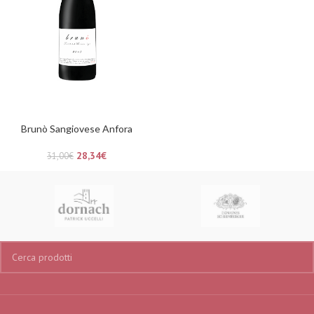
Brunò Sangiovese Anfora
28,34
€
31,00
€