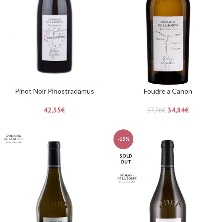
Pinot Noir Pinostradamus
Foudre a Canon
42,35
€
34,84
€
37,76
€
-13%
SOLD
OUT