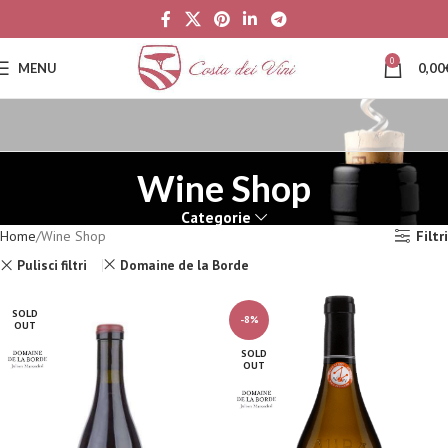
0
MENU
0,00
Wine Shop
Categorie
Home
Wine Shop
Filtri
Pulisci filtri
Domaine de la Borde
SOLD
-8%
OUT
SOLD
OUT