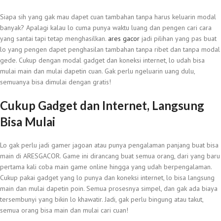
Siapa sih yang gak mau dapet cuan tambahan tanpa harus keluarin modal
banyak? Apalagi kalau lo cuma punya waktu luang dan pengen cari cara
yang santai tapi tetap menghasilkan.
ares gacor
jadi pilihan yang pas buat
lo yang pengen dapet penghasilan tambahan tanpa ribet dan tanpa modal
gede. Cukup dengan modal gadget dan koneksi internet, lo udah bisa
mulai main dan mulai dapetin cuan. Gak perlu ngeluarin uang dulu,
semuanya bisa dimulai dengan gratis!
Cukup Gadget dan Internet, Langsung
Bisa Mulai
Lo gak perlu jadi gamer jagoan atau punya pengalaman panjang buat bisa
main di ARESGACOR. Game ini dirancang buat semua orang, dari yang baru
pertama kali coba main game online hingga yang udah berpengalaman.
Cukup pakai gadget yang lo punya dan koneksi internet, lo bisa langsung
main dan mulai dapetin poin. Semua prosesnya simpel, dan gak ada biaya
tersembunyi yang bikin lo khawatir. Jadi, gak perlu bingung atau takut,
semua orang bisa main dan mulai cari cuan!