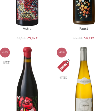
Astra
Faust
29,87
€
54,71
€
34,50
€
63,50
€
-10%
-23%