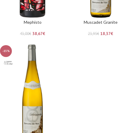
Mephisto
Muscadet Granite
38,67
€
18,37
€
43,00
€
23,95
€
-15%