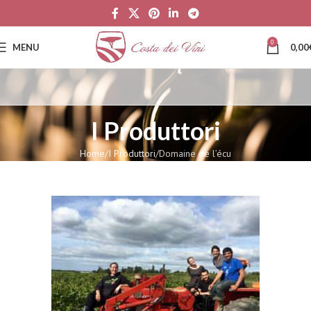
0
MENU
0,00
I Produttori
Home
I Produttori
Domaine de l’écu