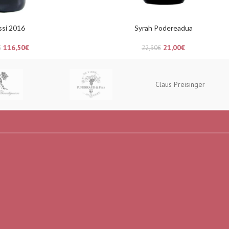
ssi 2016
Syrah Podereadua
116,50
€
21,00
€
€
22,30
€
Claus Preisinger