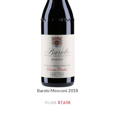
Barolo Mosconi 2018
87,65
€
93,00
€