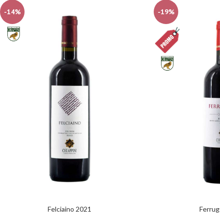
-14%
-19%
Felciaino 2021
Ferrug