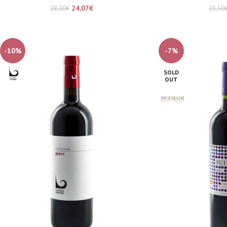
24,07
€
28,00
€
23,50
-10%
-7%
SOLD
OUT