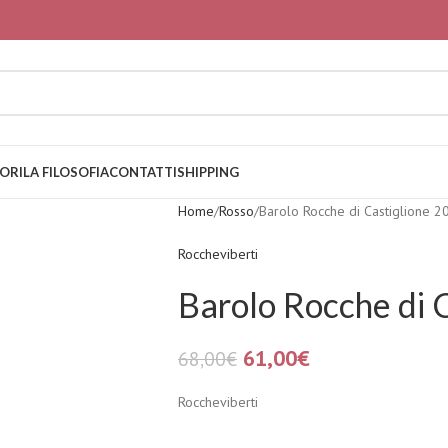
ORI
LA FILOSOFIA
CONTATTI
SHIPPING
Home
Rosso
Barolo Rocche di Castiglione 2
Roccheviberti
Barolo Rocche di 
61,00
€
68,00
€
Roccheviberti