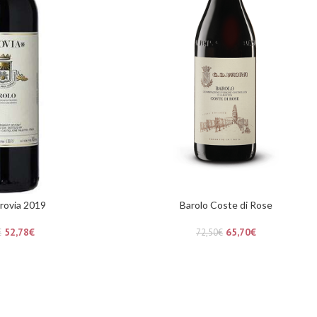
rovia 2019
Barolo Coste di Rose
52,78
€
65,70
€
€
72,50
€