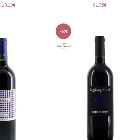
19,10
€
81,35
€
€
-6%