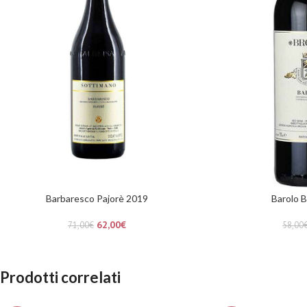
Barbaresco Pajorè 2019
Barolo B
62,00
€
71,00
€
58,00
Prodotti correlati