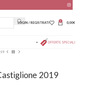
0
LOGIN / REGISTRATI
0,00
€
OFFERTE SPECIALI
019
Castiglione 2019