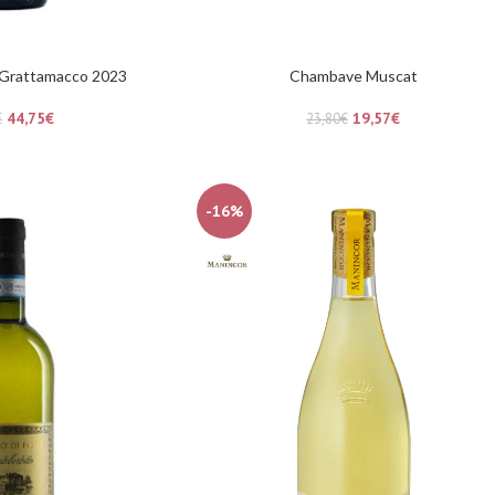
 Grattamacco 2023
Chambave Muscat
44,75
€
19,57
€
€
23,80
€
-16%