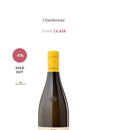
Chardonnay
16,43
€
19,80
€
-8%
SOLD
OUT