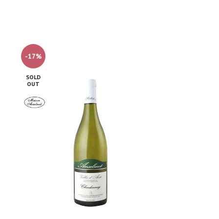
-17%
SOLD
OUT