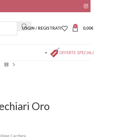
0
LOGIN / REGISTRATI
0,00
€
OFFERTE SPECIALI
chiari Oro
lline Lucchesi