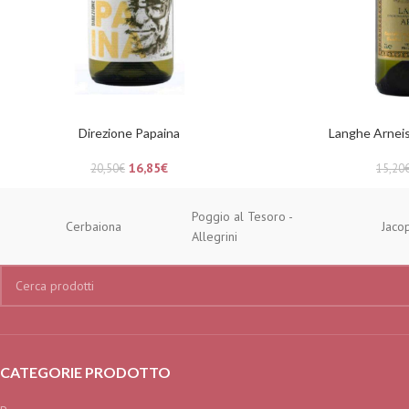
Direzione Papaina
Langhe Arnei
16,85
€
20,50
€
15,20
Poggio al Tesoro -
Cerbaiona
Jaco
Allegrini
CATEGORIE PRODOTTO