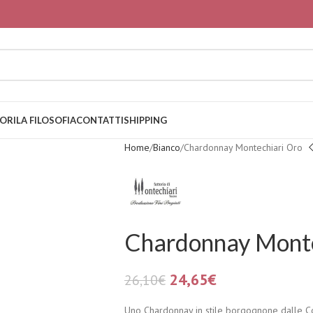
ORI
LA FILOSOFIA
CONTATTI
SHIPPING
Home
Bianco
Chardonnay Montechiari Oro
Chardonnay Monte
24,65
€
26,10
€
Uno Chardonnay in stile borgognone dalle Co