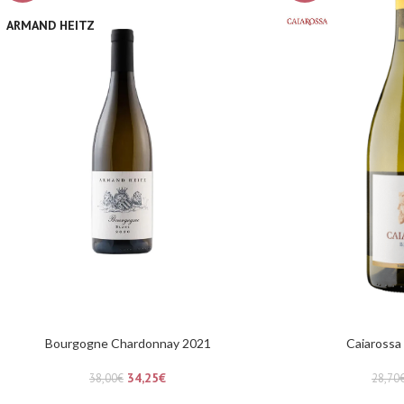
ARMAND HEITZ
Bourgogne Chardonnay 2021
Caiarossa
34,25
€
38,00
€
28,70