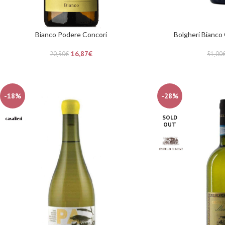
Bianco Podere Concori
Bolgheri Bianco
16,87
€
20,30
€
51,00
-18%
-28%
SOLD
OUT