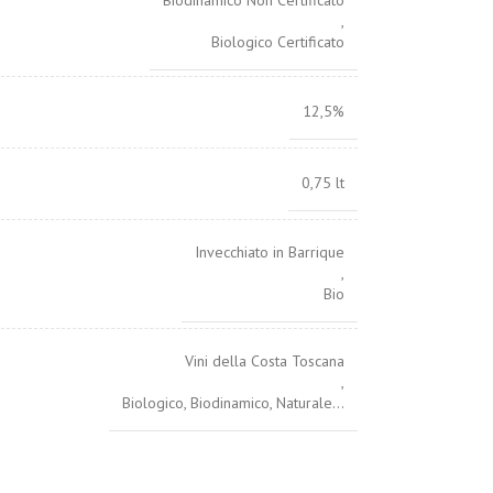
Biodinamico Non Certificato
,
Biologico Certificato
12,5%
0,75 lt
Invecchiato in Barrique
,
Bio
Vini della Costa Toscana
,
Biologico, Biodinamico, Naturale…