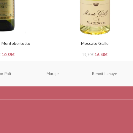
s Montebertotto
Moscato Giallo
10,89
€
16,40
€
€
19,50
€
po Poli
Muraje
Benoit Lahaye