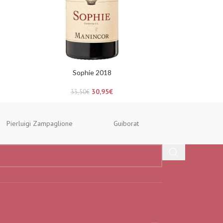
Sophie 2018
30,95
€
33,50
€
Pierluigi Zampaglione
Guiborat
Rhum Clé