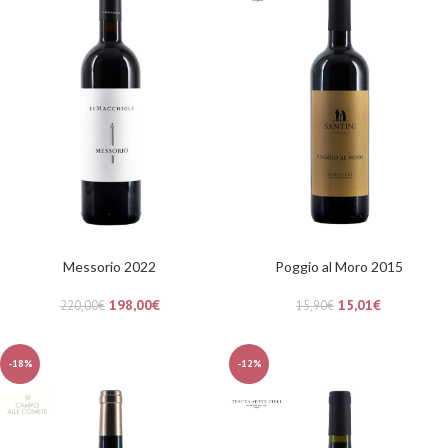
Messorio 2022
Poggio al Moro 2015
198,00
€
15,01
€
220,00
€
15,90
€
-18%
-12%