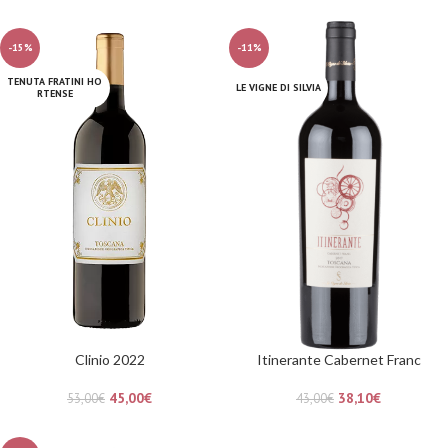
-15%
-11%
TENUTA FRATINI HO
LE VIGNE DI SILVIA
RTENSE
Clinio 2022
Itinerante Cabernet Franc
45,00
€
38,10
€
53,00
€
43,00
€