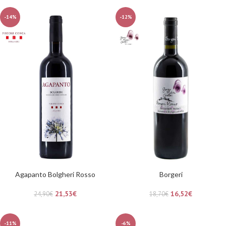
-14%
-12%
Agapanto Bolgheri Rosso
Borgeri
21,53
€
16,52
€
24,90
€
18,70
€
-11%
-6%