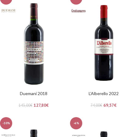
Duemani 2018
L’Alberello 2022
127,80
€
69,57
€
143,00
€
74,00
€
-10%
-6%