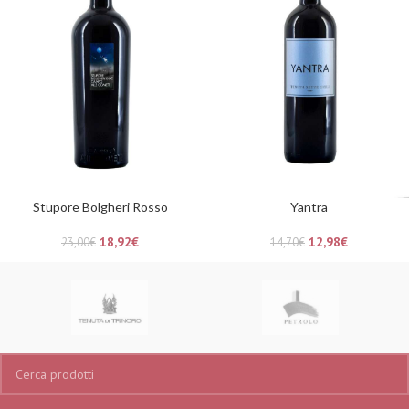
Stupore Bolgheri Rosso
Yantra
18,92
€
12,98
€
23,00
€
14,70
€