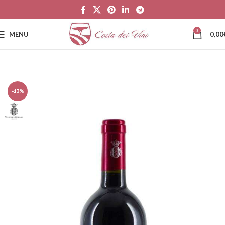
0
MENU
0,00
-13%