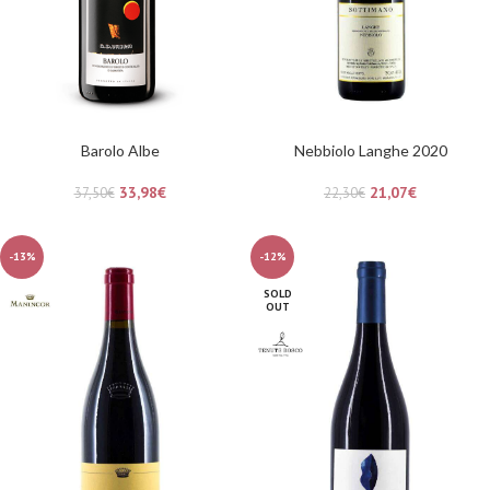
Barolo Albe
Nebbiolo Langhe 2020
33,98
€
21,07
€
37,50
€
22,30
€
-13%
-12%
SOLD
OUT