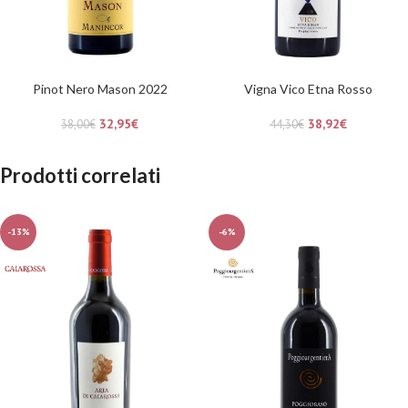
Pinot Nero Mason 2022
Vigna Vico Etna Rosso
32,95
€
38,92
€
38,00
€
44,30
€
Prodotti correlati
-13%
-6%