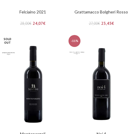
Felciaino 2021
Grattamacco Bolgheri Rosso
24,07
€
23,45
€
28,00
€
27,00
€
SOLD
-11%
OUT
Montepergoli
Noi 4