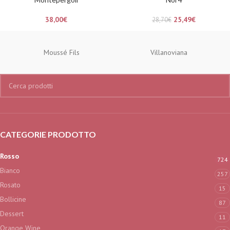
38,00
€
25,49
€
28,70
€
Moussé Fils
Villanoviana
CATEGORIE PRODOTTO
Rosso
724
Bianco
257
Rosato
15
Bollicine
87
Dessert
11
Orange Wine