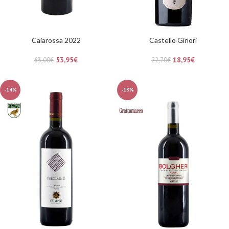
Caiarossa 2022
Castello Ginori
53,95
€
18,95
€
63,00
€
22,70
€
-14%
-13%