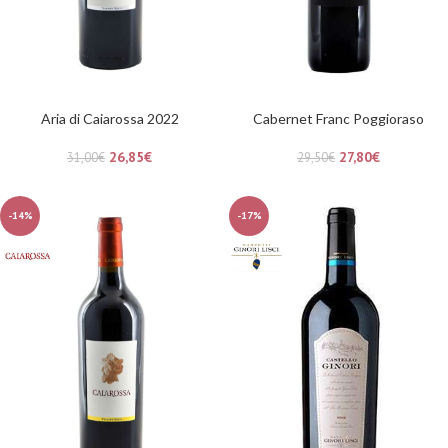
Aria di Caiarossa 2022
Cabernet Franc Poggioraso
26,85
€
27,80
€
31,00
€
29,50
€
-14%
-17%