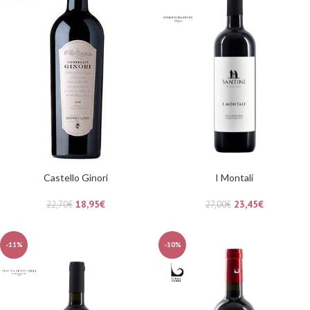
Castello Ginori
I Montali
18,95
€
23,45
€
22,70
€
27,00
€
-11%
-10%