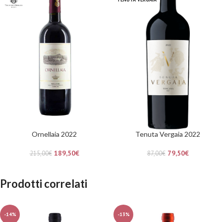
Ornellaia 2022
Tenuta Vergaia 2022
189,50
€
79,50
€
215,00
€
87,00
€
Prodotti correlati
-14%
-13%