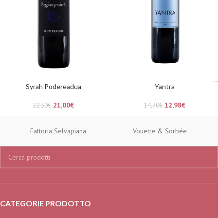
Syrah Podereadua
Yantra
21,00
€
12,98
€
22,30
€
14,70
€
Fattoria Selvapiana
Vouette & Sorbée
CATEGORIE PRODOTTO