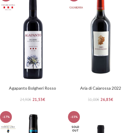
Agapanto Bolgheri Rosso
Aria di Caiarossa 2022
21,53
€
26,85
€
24,90
€
31,00
€
-17%
-13%
SOLD
OUT