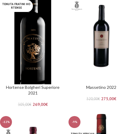
TENUTA FRATINI HO
RTENSE
Hortense Bolgheri Superiore
Massetino 2022
2021
275,00
€
320,00
€
269,00
€
305,00
€
-12%
-9%
TENUTA VERGAIA