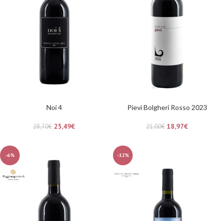
Noi 4
Pievi Bolgheri Rosso 2023
25,49
€
18,97
€
28,70
€
21,00
€
-6%
-12%