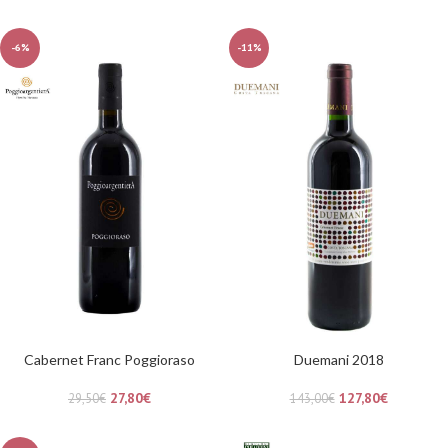
-6%
-11%
Cabernet Franc Poggioraso
Duemani 2018
27,80
€
127,80
€
29,50
€
143,00
€