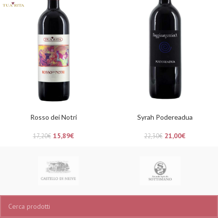
Rosso dei Notri
Syrah Podereadua
15,89
€
21,00
€
17,20
€
22,30
€