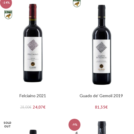
-14%
Felciaino 2021
Guado de’ Gemoli 2019
24,07
€
81,35
€
28,00
€
SOLD
-9%
OUT