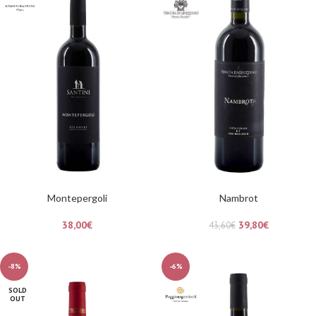
Montepergoli
Nambrot
38,00
€
39,80
€
43,60
€
-8%
-6%
SOLD
OUT