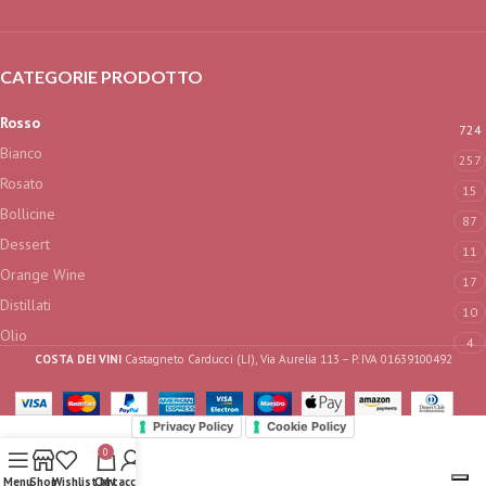
CATEGORIE PRODOTTO
Rosso
724
Bianco
257
Rosato
15
Bollicine
87
Dessert
11
Orange Wine
17
Distillati
10
Olio
4
COSTA DEI VINI
Castagneto Carducci (LI), Via Aurelia 113 – P. IVA 01639100492
Privacy Policy
Cookie Policy
0
Menu
Shop
Wishlist
Cart
My account