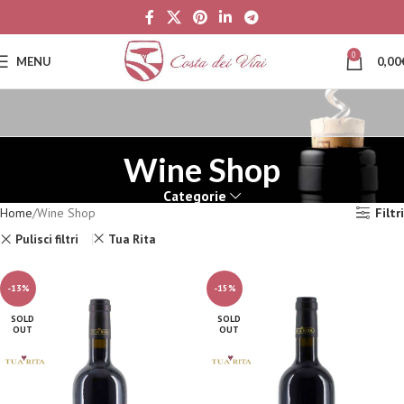
0
MENU
0,00
Wine Shop
Categorie
Home
Wine Shop
Filtri
Pulisci filtri
Tua Rita
-13%
-15%
SOLD
SOLD
OUT
OUT