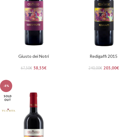
Giusto dei Notri
Redigaffi 2015
58,55
€
203,00
€
67,30
€
240,00
€
-8%
SOLD
OUT