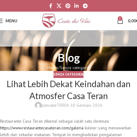
0
MENU
0,00
Blog
Home
Senza categoria
SENZA CATEGORIA
Lihat Lebih Dekat Keindahan dan
Atmosfer Casa Teran
pancakeTER
On 10 Gennaio 2026
Restaurante Casa Teran dikenal sebagai salah satu destinasi
https://www.restaurantecasateran.com/galeria
kuliner yang menawarkan
lebih dari sekadar makanan. Tempat ini menghadirkan pengalaman