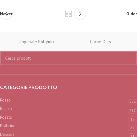
Newer
Older
Imperiale Bolgheri
Coche-Dury
CATEGORIE PRODOTTO
Rosso
724
Bianco
257
Rosato
15
Bollicine
87
Dessert
11