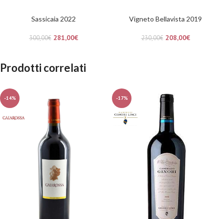
Sassicaia 2022
Vigneto Bellavista 2019
281,00
€
208,00
€
300,00
€
230,00
€
Prodotti correlati
-14%
-17%