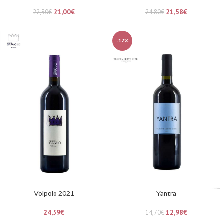
21,00
€
21,58
€
22,30
€
24,80
€
-12%
Volpolo 2021
Yantra
24,59
€
12,98
€
14,70
€