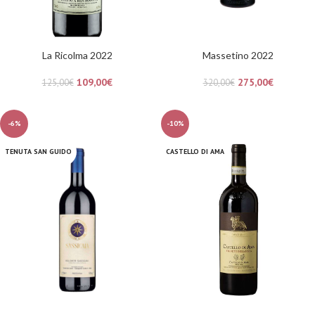
La Ricolma 2022
Massetino 2022
109,00
€
275,00
€
125,00
€
320,00
€
-6%
-10%
TENUTA SAN GUIDO
CASTELLO DI AMA