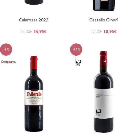
Caiarossa 2022
Castello Ginori
53,95
€
18,95
€
63,00
€
22,70
€
-6%
-10%