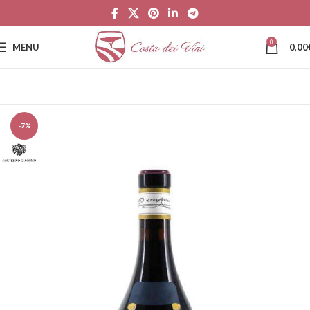
0
MENU
0,00
-7%