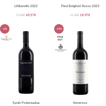
L’Alberello 2022
Pievi Bolgheri Rosso 2023
69,57
€
18,97
€
74,00
€
21,00
€
-6%
-13%
SOLD
OUT
Syrah Podereadua
Veneroso