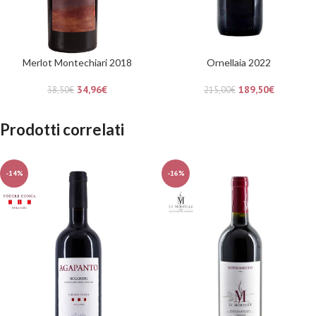
Merlot Montechiari 2018
Ornellaia 2022
34,96
€
189,50
€
38,50
€
215,00
€
Prodotti correlati
-14%
-16%