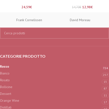
24,59
€
12,98
€
14,70
€
Frank Cornelissen
David Moreau
CATEGORIE PRODOTTO
Rosso
724
Bianco
257
Rosato
15
Bollicine
87
Dessert
11
Orange Wine
17
Distillati
10