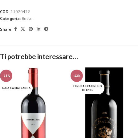
COD:
11020422
Categoria:
Rosso
Share:
Ti potrebbe interessare…
-13%
-12%
TENUTA FRATINI HO
GAJA CA'MARCANDA
RTENSE