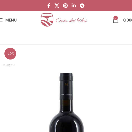
0
MENU
0,00
-10%