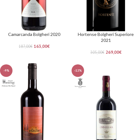
Camarcanda Bolgheri 2020
Hortense Bolgheri Superiore
2021
163,00
€
187,00
€
269,00
€
305,00
€
-9%
-12%