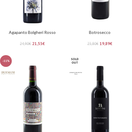
Agapanto Bolgheri Rosso
Botrosecco
21,53
€
19,89
€
24,90
€
23,80
€
SOLD
-11%
OUT