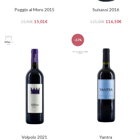
Poggio al Moro 2015
Suisassi 2016
15,01
€
116,50
€
15,90
€
125,00
€
-12%
Volpolo 2021
Yantra