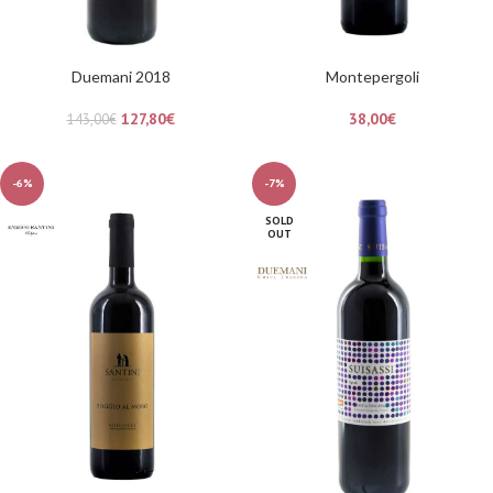
Duemani 2018
Montepergoli
127,80
€
38,00
€
143,00
€
-6%
-7%
SOLD
OUT