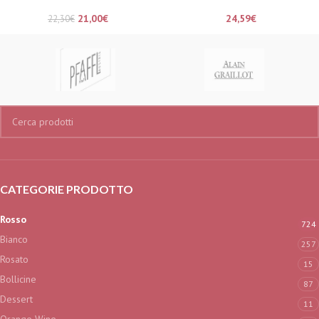
21,00
€
24,59
€
22,30
€
CATEGORIE PRODOTTO
Rosso
724
Bianco
257
Rosato
15
Bollicine
87
Dessert
11