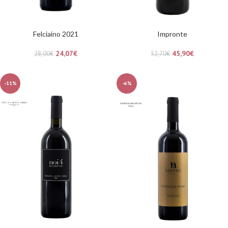
Felciaino 2021
Impronte
24,07
€
45,90
€
28,00
€
52,70
€
-11%
-6%