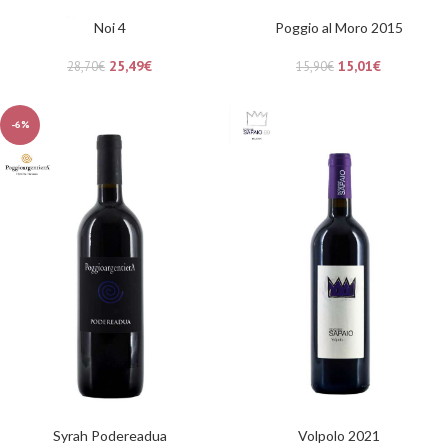
Noi 4
Poggio al Moro 2015
25,49
€
15,01
€
28,70
€
15,90
€
-6%
Syrah Podereadua
Volpolo 2021