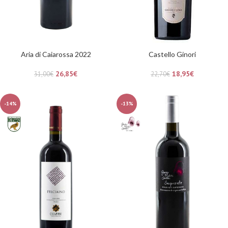
Aria di Caiarossa 2022
Castello Ginori
26,85
€
18,95
€
31,00
€
22,70
€
-14%
-13%