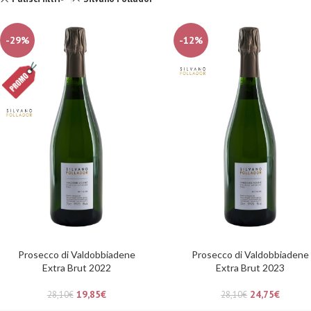
-29%
-12%
Prosecco di Valdobbiadene
Prosecco di Valdobbiadene
Extra Brut 2022
Extra Brut 2023
19,85
€
24,75
€
28,10
€
28,10
€