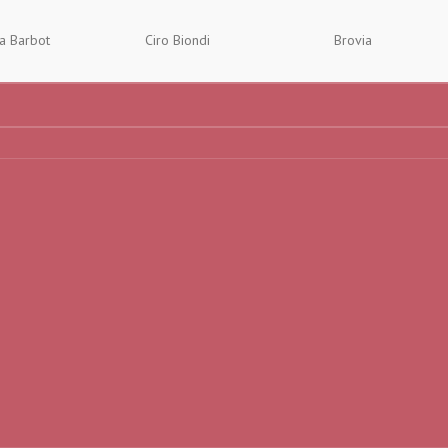
ia Barbot
Ciro Biondi
Brovia