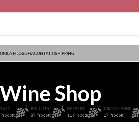
ORI
LA FILOSOFIA
CONTATTI
SHIPPING
Wine Shop
SATO
BOLLICINE
DESSERT
ORANGE WINE
 Prodotti
87 Prodotti
11 Prodotti
17 Prodotti