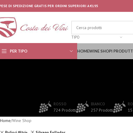
PESE DI SPEDIZIONE GRATIS PER ORDINI SUPERIORI A €195
TIPO
PER TIPO
HOME
WINE SHOP
I PRODUTT
ROSSO
BIANCO
RO
724 Prodotti
257 Prodotti
15
Home
Wine Shop
Pulisci filtri
Silvano Follador