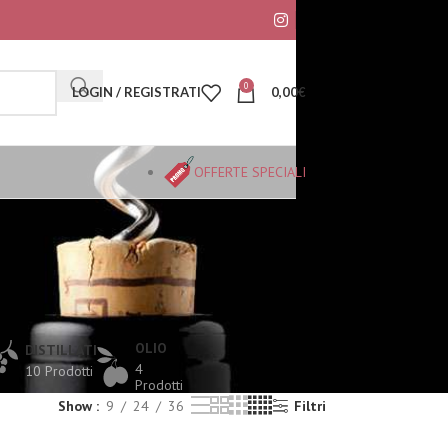
0
LOGIN / REGISTRATI
0,00
€
OFFERTE SPECIALI
OLIO
DISTILLATI
4
10 Prodotti
Prodotti
Show
9
24
36
Filtri