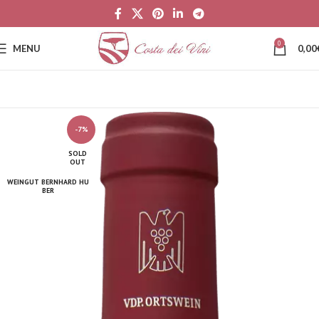
0
MENU
0,00
-7%
SOLD
OUT
WEINGUT BERNHARD HU
BER