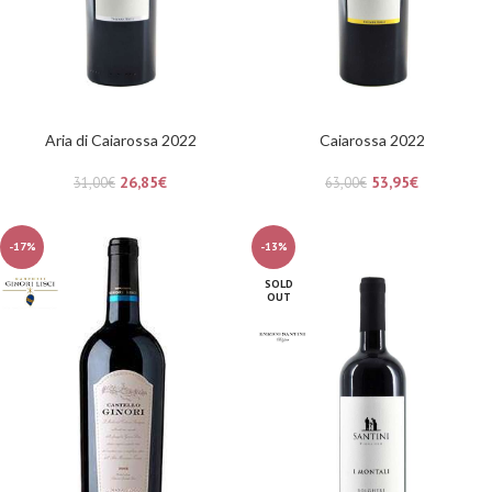
Aria di Caiarossa 2022
Caiarossa 2022
26,85
€
53,95
€
31,00
€
63,00
€
-17%
-13%
SOLD
OUT