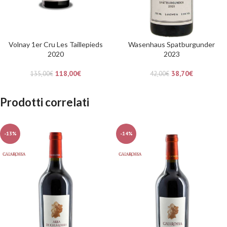
Volnay 1er Cru Les Taillepieds
Wasenhaus Spatburgunder
2020
2023
118,00
€
38,70
€
135,00
€
42,00
€
Prodotti correlati
-13%
-14%