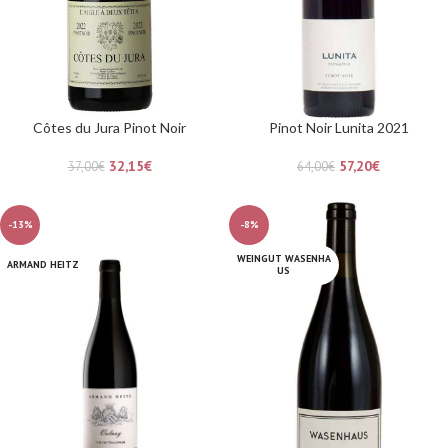
Côtes du Jura Pinot Noir
Pinot Noir Lunita 2021
32,15
€
57,20
€
37,00
€
64,00
€
-13%
-8%
WEINGUT WASENHA
ARMAND HEITZ
US