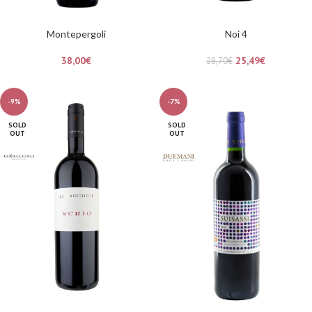
Montepergoli
Noi 4
38,00
€
25,49
€
28,70
€
-9%
-7%
SOLD
SOLD
OUT
OUT