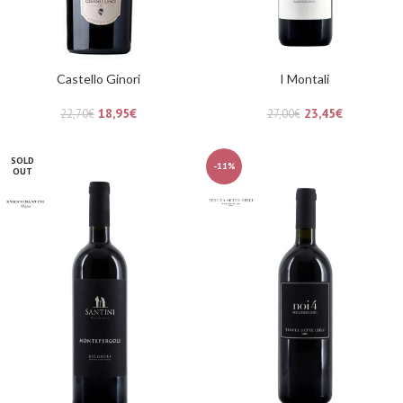
Castello Ginori
I Montali
18,95
€
23,45
€
22,70
€
27,00
€
SOLD
-11%
OUT