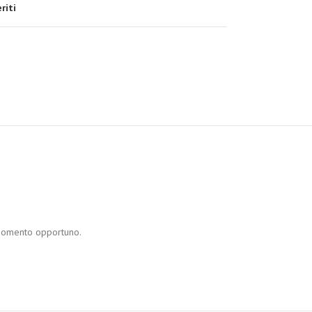
riti
l momento opportuno.