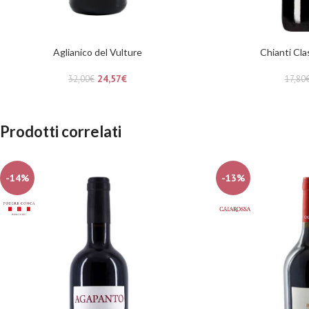
Aglianico del Vulture
Chianti Cla
24,57
€
32,00
€
17,80
Prodotti correlati
-14%
-13%