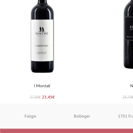
I Montali
N
23,45
€
27,00
€
28,70
Fuligni
Bollinger
1701 Fr