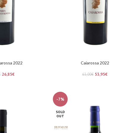
aiarossa 2022
Caiarossa 2022
26,85
€
53,95
€
€
63,00
€
-7%
SOLD
OUT