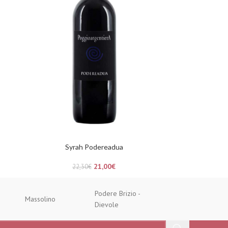
Syrah Podereadua
21,00
€
22,30
€
Podere Brizio -
Massolino
Ochota Bar
Dievole