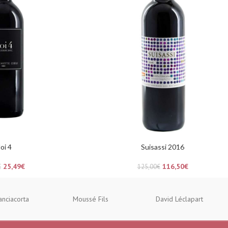
oi 4
Suisassi 2016
25,49
€
116,50
€
€
125,00
€
anciacorta
Moussé Fils
David Léclapart