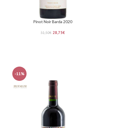
Pinot Noir Barda 2020
28,75
€
31,50
€
-11%