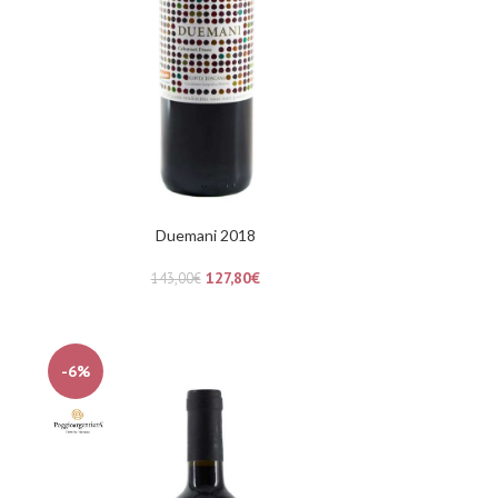
Duemani 2018
127,80
€
143,00
€
-6%