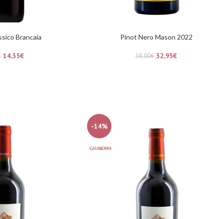
ssico Brancaia
Pinot Nero Mason 2022
14,35
€
32,95
€
€
38,00
€
-14%