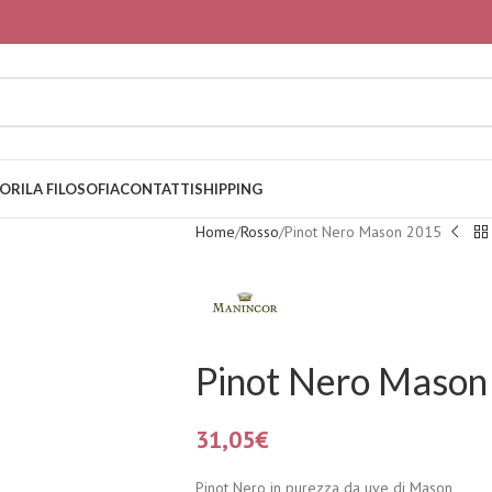
ORI
LA FILOSOFIA
CONTATTI
SHIPPING
Home
Rosso
Pinot Nero Mason 2015
Pinot Nero Mason
31,05
€
Pinot Nero in purezza da uve di Mason