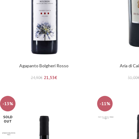
Agapanto Bolgheri Rosso
Aria di C
21,53
€
24,90
€
31,00
-13%
-11%
SOLD
OUT