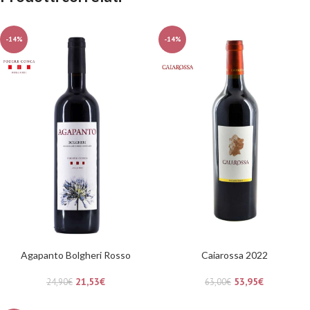
-14%
-14%
Agapanto Bolgheri Rosso
Caiarossa 2022
21,53
€
53,95
€
24,90
€
63,00
€