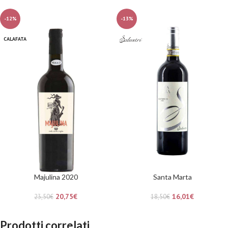
-12%
-13%
CALAFATA
Majulina 2020
Santa Marta
20,75
€
16,01
€
23,50
€
18,50
€
Prodotti correlati