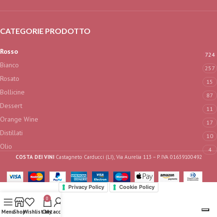
CATEGORIE PRODOTTO
Rosso
724
Bianco
257
Rosato
15
Bollicine
87
Dessert
11
Orange Wine
17
Distillati
10
Olio
4
COSTA DEI VINI
Castagneto Carducci (LI), Via Aurelia 113 – P. IVA 01639100492
Privacy Policy
Cookie Policy
0
Menu
Shop
Wishlist
Cart
My account