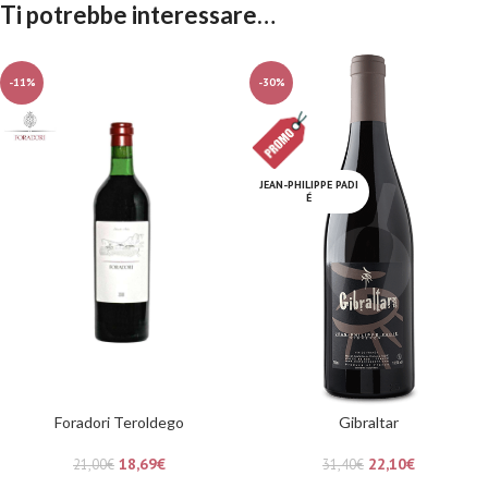
Ti potrebbe interessare…
-11%
-30%
JEAN-PHILIPPE PADI
É
Foradori Teroldego
Gibraltar
18,69
€
22,10
€
21,00
€
31,40
€