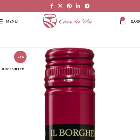
0
MENU
0,00
-13%
IL BORGHETTO