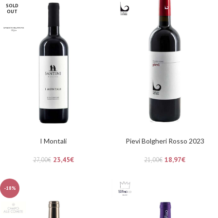
SOLD
OUT
I Montali
Pievi Bolgheri Rosso 2023
23,45
€
18,97
€
27,00
€
21,00
€
-18%