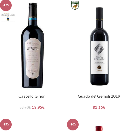
-17%
Castello Ginori
Guado de’ Gemoli 2019
18,95
€
81,35
€
22,70
€
-13%
-10%