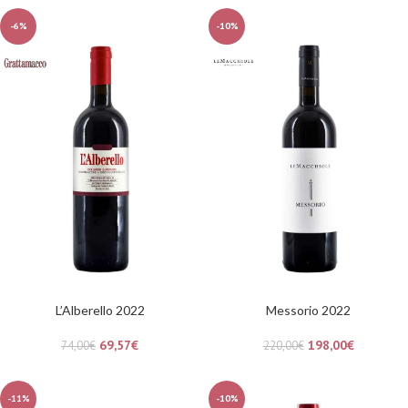
-6%
-10%
L’Alberello 2022
Messorio 2022
69,57
€
198,00
€
74,00
€
220,00
€
-11%
-10%