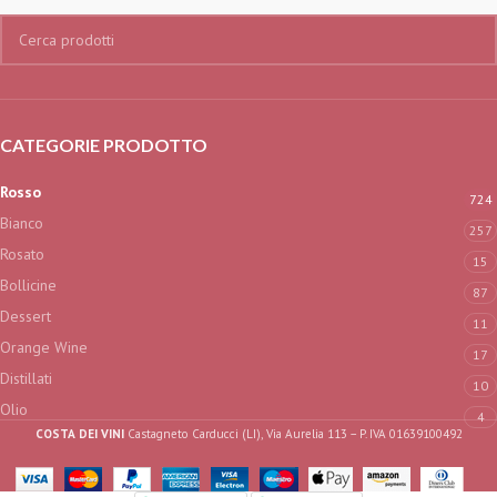
CATEGORIE PRODOTTO
Rosso
724
Bianco
257
Rosato
15
Bollicine
87
Dessert
11
Orange Wine
17
Distillati
10
Olio
4
COSTA DEI VINI
Castagneto Carducci (LI), Via Aurelia 113 – P. IVA 01639100492