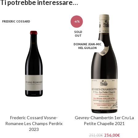
Ti potrebbe interessare…
FREDERIC COSSARD
-6%
SOLD
OUT
DOMAINE JEAN-MIC
HEL GUILLON
Frederic Cossard Vosne-
Gevrey-Chambertin 1er Cru La
Romanee Les Champs Perdrix
Petite Chapelle 2021
2023
236,00
€
251,00
€