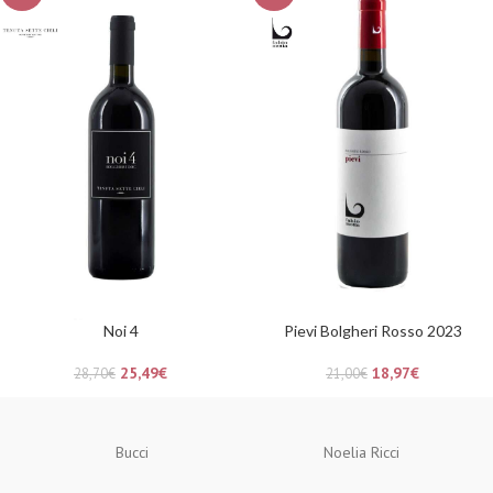
Noi 4
Pievi Bolgheri Rosso 2023
25,49
€
18,97
€
28,70
€
21,00
€
Bucci
Noelia Ricci