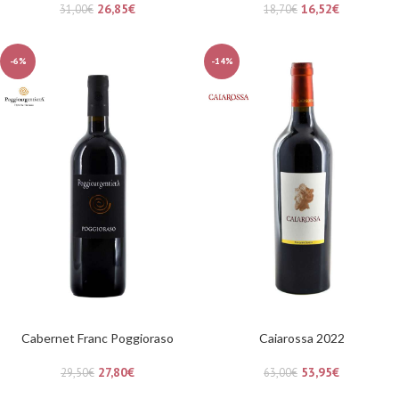
26,85
€
16,52
€
31,00
€
18,70
€
-6%
-14%
Cabernet Franc Poggioraso
Caiarossa 2022
27,80
€
53,95
€
29,50
€
63,00
€