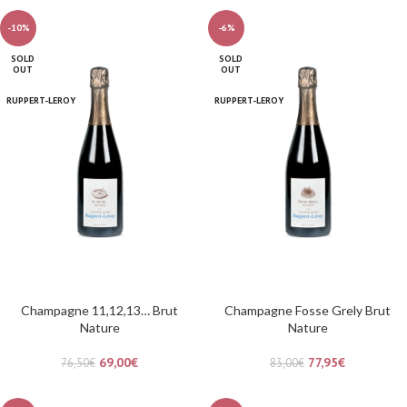
-10%
-6%
SOLD
SOLD
OUT
OUT
RUPPERT-LEROY
RUPPERT-LEROY
Champagne 11,12,13… Brut
Champagne Fosse Grely Brut
Nature
Nature
69,00
€
77,95
€
76,50
€
83,00
€