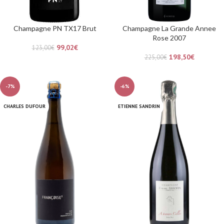
Champagne PN TX17 Brut
Champagne La Grande Annee
Rose 2007
99,02
€
123,00
€
198,50
€
225,00
€
-7%
-6%
CHARLES DUFOUR
ETIENNE SANDRIN