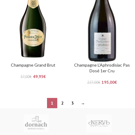
Champagne Grand Brut
Champagne L’Aphrodisiac Pas
Dosé 1er Cru
49,95
€
57,00
€
195,00
€
227,00
€
1
2
3
→