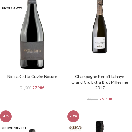
NICOLA GATTA
Nicola Gatta Cuvée Nature
Champagne Benoit Lahaye
Grand Cru Extra Brut Millesime
27,98
€
2017
31,50
€
79,50
€
89,00
€
-12%
-17%
JEROME PREVOST