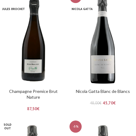
JULES BROCHET
NICOLA GATTA
Champagne Premice Brut
Nicola Gatta Blanc de Blancs
Nature
45,70
€
48,00
€
87,50
€
SOLD
-5%
OUT