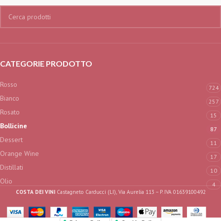
CATEGORIE PRODOTTO
Rosso
724
Bianco
257
Rosato
15
Bollicine
87
Dessert
11
Orange Wine
17
Distillati
10
Olio
4
COSTA DEI VINI
Castagneto Carducci (LI), Via Aurelia 113 – P. IVA 01639100492