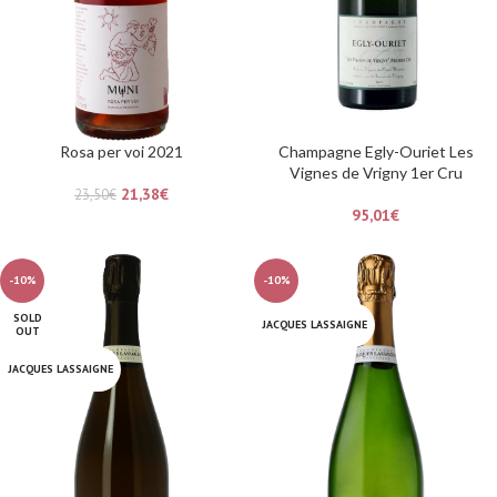
Rosa per voi 2021
Champagne Egly-Ouriet Les
Vignes de Vrigny 1er Cru
21,38
€
23,50
€
95,01
€
-10%
-10%
SOLD
JACQUES LASSAIGNE
OUT
JACQUES LASSAIGNE