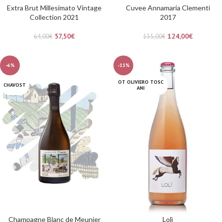
Extra Brut Millesimato Vintage
Cuvee Annamaria Clementi
Collection 2021
2017
57,50
€
124,00
€
64,00
€
135,00
€
-6%
-11%
OT OLIVIERO TOSC
CHAVOST
ANI
Champagne Blanc de Meunier
Lolì