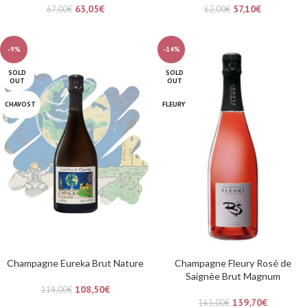
63,05
€
57,10
€
67,00
€
62,00
€
-9%
-14%
SOLD
SOLD
OUT
OUT
CHAVOST
FLEURY
Champagne Eureka Brut Nature
Champagne Fleury Rosé de
Saignèe Brut Magnum
108,50
€
119,00
€
139,70
€
163,00
€