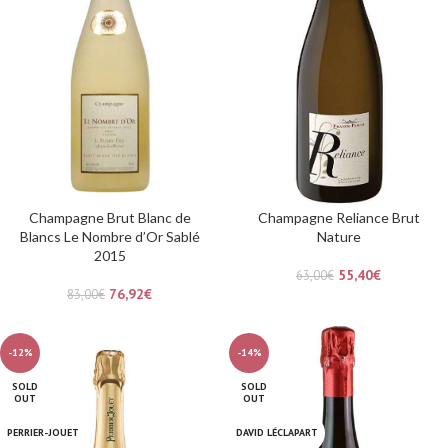
Champagne Brut Blanc de
Champagne Reliance Brut
Blancs Le Nombre d’Or Sablé
Nature
2015
55,40
€
63,00
€
76,92
€
83,00
€
-12%
-14%
SOLD
SOLD
OUT
OUT
PERRIER-JOUET
DAVID LÉCLAPART