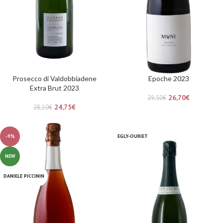
Prosecco di Valdobbiadene
Epoche 2023
Extra Brut 2023
26,70
€
29,50
€
24,75
€
28,10
€
-9%
EGLY-OURIET
NEW
DANIELE PICCININ