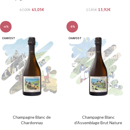
63,05
€
15,92
€
67,00
€
17,85
€
-6%
-8%
CHAVOST
CHAVOST
Champagne Blanc de
Champagne Blanc
Chardonnay
d’Assemblage Brut Nature