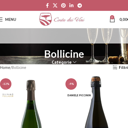
0
MENU
0,00
Bollicine
Categorie
Home
Bollicine
Filtri
-12%
-9%
DANIELE PICCININ