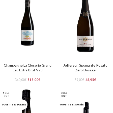
Champagne La Closerie Grand
Jefferson Spumante Rosato
Cru Extra Brut V23
Zero Dosage
318,00
€
48,95
€
360,00
€
59,00
€
SOLD
SOLD
OUT
OUT
VOUETTE & SORBÉE
VOUETTE & SORBÉE