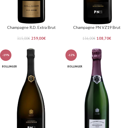
Champagne R.D. Extra Brut
Champagne PN VZ19 Brut
259,00
€
108,70
€
315,00
€
136,00
€
-19%
-12%
BOLLINGER
BOLLINGER