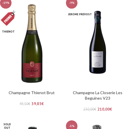
-19%
-9%
JEROME PREVOST
THIENOT
Champagne Thienot Brut
Champagne La Closerie Les
Beguines V23
39,85
€
49,50
€
210,00
€
230,00
€
SOLD
-5%
OUT