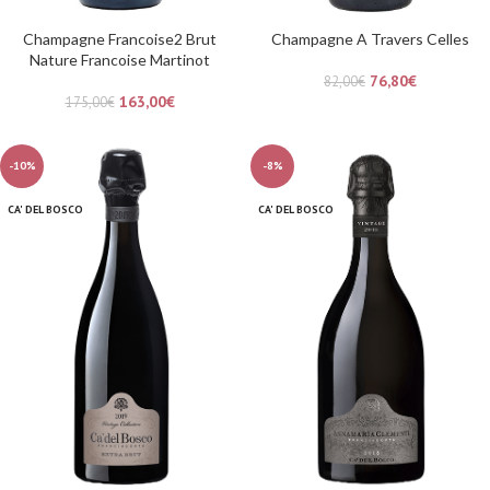
Champagne Francoise2 Brut
Champagne A Travers Celles
Nature Francoise Martinot
76,80
€
82,00
€
163,00
€
175,00
€
-10%
-8%
CA' DEL BOSCO
CA' DEL BOSCO