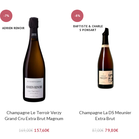
-7%
-8%
BAPTISTE & CHARLE
ADRIEN RENOIR
S PONSART
Champagne Le Terroir Verzy
Champagne La DS Meunier
Grand Cru Extra Brut Magnum
Extra Brut
157,60
€
79,80
€
169,00
€
87,00
€