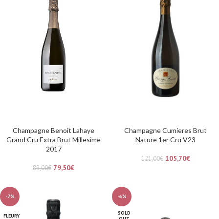
Champagne Benoit Lahaye
Champagne Cumieres Brut
Grand Cru Extra Brut Millesime
Nature 1er Cru V23
2017
105,70
€
121,00
€
79,50
€
89,00
€
-7%
-6%
SOLD
FLEURY
OUT