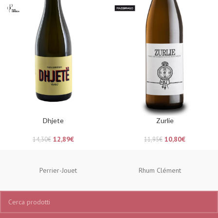
Dhjete
Zurlie
12,89
€
10,80
€
14,30
€
11,95
€
Perrier-Jouet
Rhum Clément