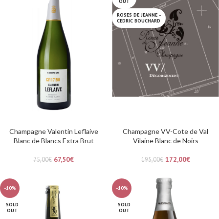
OUT
ROSES DE JEANNE -
CEDRIC BOUCHARD
Champagne Valentin Leflaive
Champagne VV-Cote de Val
Blanc de Blancs Extra Brut
Vilaine Blanc de Noirs
67,50
€
172,00
€
75,00
€
195,00
€
-10%
-10%
SOLD
SOLD
OUT
OUT