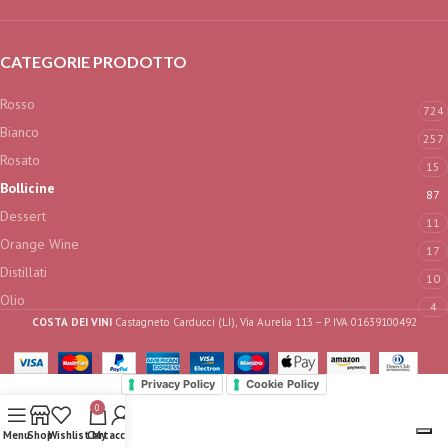
CATEGORIE PRODOTTO
Rosso
724
Bianco
257
Rosato
15
Bollicine
87
Dessert
11
Orange Wine
17
Distillati
10
Olio
4
COSTA DEI VINI
Castagneto Carducci (LI), Via Aurelia 113 – P. IVA 01639100492
Privacy Policy
Cookie Policy
0
Menu
Shop
Wishlist
Cart
My account