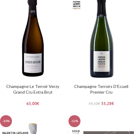
Champagne Le Terroir Verzy
Champagne Terroirs D’Ecueil
Grand Cru Extra Brut
Premier Cru
63,00
€
53,28
€
59,50
€
-10%
-12%
SOLD
VALENTIN LEFLAIVE