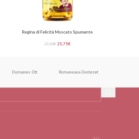
Regina di Felicità Moscato Spumante
23,75
€
27,50
€
Domaines Ott
Romaneaux-Destezet
Maison Guillo