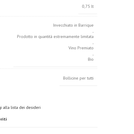
0,75 lt
Invecchiato in Barrique
,
Prodotto in quantità estremamente limitata
,
Vino Premiato
,
Bio
Bollicine per tutti
 alla lista dei desideri
riti