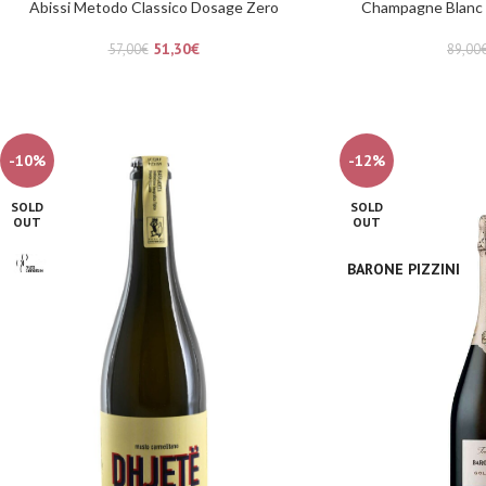
Abissi Metodo Classico Dosage Zero
Champagne Blanc 
51,30
€
57,00
€
89,00
-10%
-12%
SOLD
SOLD
OUT
OUT
BARONE PIZZINI