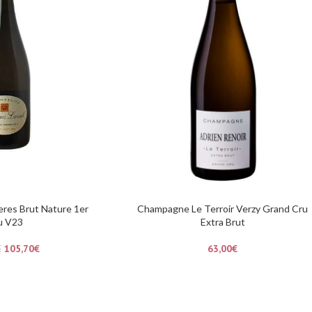
es Brut Nature 1er
Champagne Le Terroir Verzy Grand Cru
u V23
Extra Brut
105,70
€
63,00
€
€