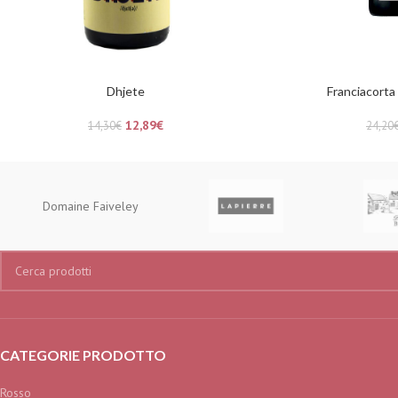
Dhjete
Franciacorta
12,89
€
14,30
€
24,20
Domaine Faiveley
CATEGORIE PRODOTTO
Rosso