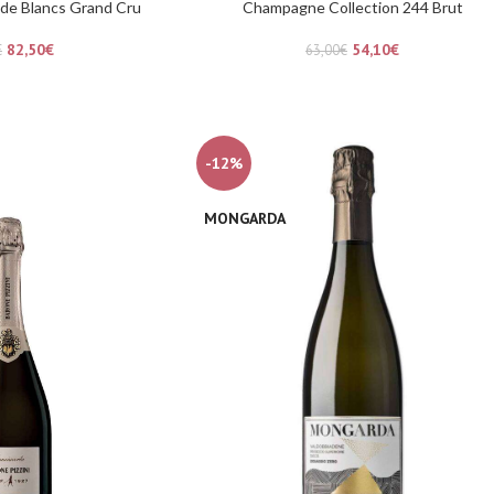
de Blancs Grand Cru
Champagne Collection 244 Brut
82,50
€
54,10
€
€
63,00
€
-12%
MONGARDA