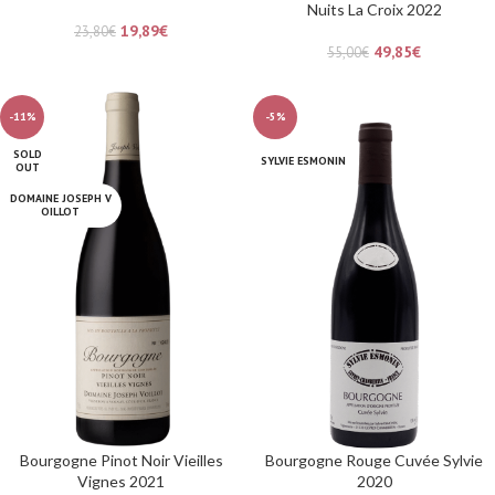
Nuits La Croix 2022
19,89
€
23,80
€
49,85
€
55,00
€
-11%
-5%
SOLD
SYLVIE ESMONIN
OUT
DOMAINE JOSEPH V
OILLOT
Bourgogne Pinot Noir Vieilles
Bourgogne Rouge Cuvée Sylvie
Vignes 2021
2020