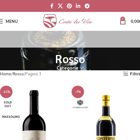
0
MENU
0,00
Rosso
Categorie
Home
Rosso
Pagina 3
Filtri
-12%
-7%
SOLD
OUT
MASSOLINO