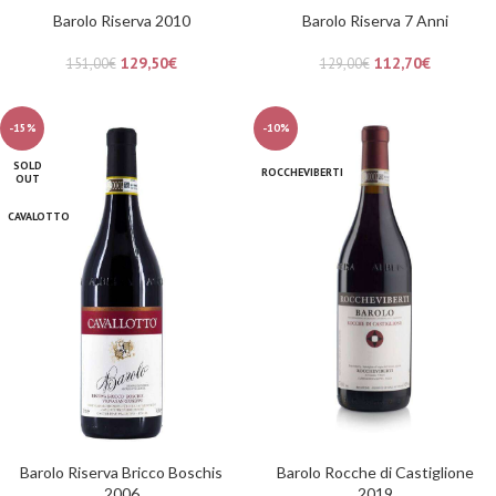
Barolo Riserva 2010
Barolo Riserva 7 Anni
129,50
€
112,70
€
151,00
€
129,00
€
-15%
-10%
SOLD
ROCCHEVIBERTI
OUT
CAVALOTTO
Barolo Riserva Bricco Boschis
Barolo Rocche di Castiglione
2006
2019