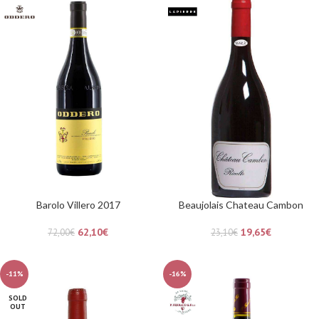
Barolo Villero 2017
Beaujolais Chateau Cambon
62,10
€
19,65
€
72,00
€
23,10
€
-11%
-16%
SOLD
OUT