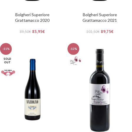
Bolgheri Superiore
Bolgheri Superiore
Grattamacco 2020
Grattamacco 2021
83,95
€
89,75
€
89,50
€
101,50
€
-11%
-12%
SOLD
OUT