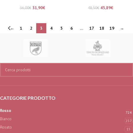
31,90
€
45,89
€
36,00
€
48,50
€
←
1
2
3
4
5
6
…
17
18
19
→
CATEGORIE PRODOTTO
Rosso
724
Bianco
257
Rosato
15