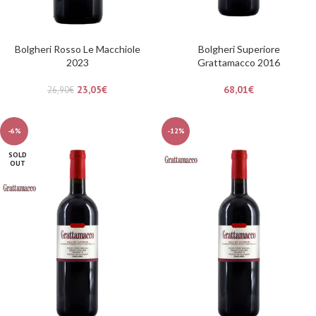
Bolgheri Rosso Le Macchiole
Bolgheri Superiore
2023
Grattamacco 2016
23,05
€
68,01
€
26,90
€
-6%
-12%
SOLD
OUT