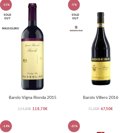
-11%
-5%
SOLD
SOLD
OUT
OUT
MASSOLINO
Barolo Vigna Rionda 2015
Barolo Villero 2016
118,70
€
67,50
€
134,00
€
71,00
€
-14%
-15%