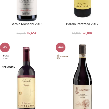
Barolo Mosconi 2018
Barolo Parafada 2017
87,65
€
56,00
€
93,00
€
63,00
€
-8%
-10%
SOLD
OUT
MASSOLINO