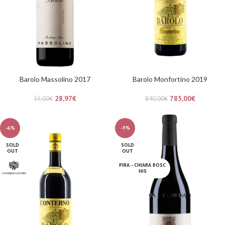
Barolo Massolino 2017
Barolo Monfortino 2019
28,97
€
785,00
€
33,00
€
840,00
€
-6%
-9%
SOLD
SOLD
OUT
OUT
PIRA - CHIARA BOSC
HIS