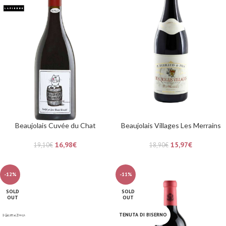
Beaujolais Cuvée du Chat
Beaujolais Villages Les Merrains
16,98
€
15,97
€
19,10
€
18,90
€
-12%
-11%
SOLD
SOLD
OUT
OUT
TENUTA DI BISERNO