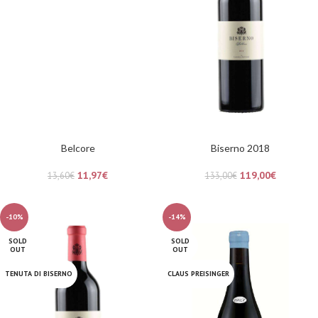
Belcore
Biserno 2018
11,97
€
119,00
€
13,60
€
133,00
€
-10%
-14%
SOLD
SOLD
OUT
OUT
TENUTA DI BISERNO
CLAUS PREISINGER