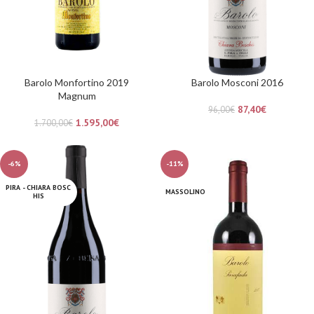
Barolo Monfortino 2019
Barolo Mosconi 2016
Magnum
87,40
€
96,00
€
1.595,00
€
1.700,00
€
-6%
-11%
PIRA - CHIARA BOSC
MASSOLINO
HIS