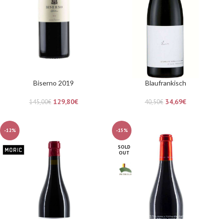
Biserno 2019
Blaufrankisch
129,80
€
34,69
€
145,00
€
40,50
€
-12%
-15%
SOLD
OUT