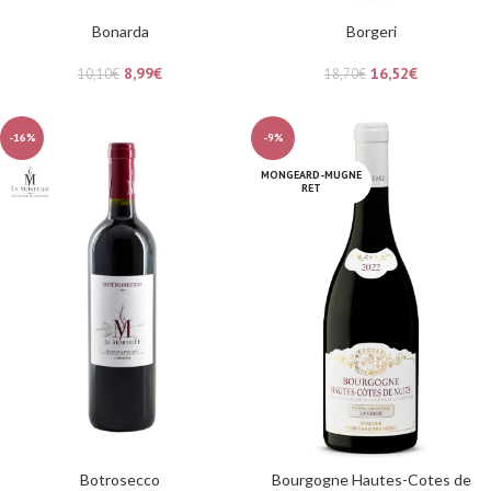
Bonarda
Borgeri
8,99
€
16,52
€
10,10
€
18,70
€
-16%
-9%
MONGEARD-MUGNE
RET
Botrosecco
Bourgogne Hautes-Cotes de