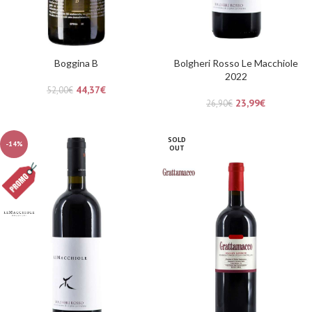
Boggina B
Bolgheri Rosso Le Macchiole
2022
44,37
€
52,00
€
23,99
€
26,90
€
SOLD
-14%
OUT