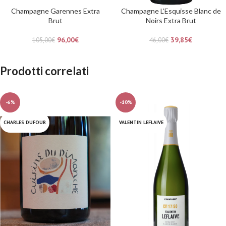
Champagne Garennes Extra
Champagne L’Esquisse Blanc de
Brut
Noirs Extra Brut
96,00
€
39,85
€
105,00
€
46,00
€
Prodotti correlati
-6%
-10%
CHARLES DUFOUR
VALENTIN LEFLAIVE