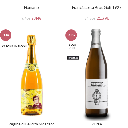
Fiumano
Franciacorta Brut Golf 1927
8,44
€
21,39
€
9,70
€
24,20
€
-14%
-10%
SOLD
CASCINA BARICCHI
OUT
Regina di Felicità Moscato
Zurlie