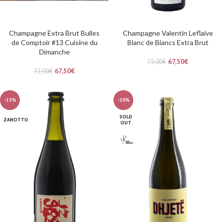
Champagne Extra Brut Bulles
Champagne Valentin Leflaive
de Comptoir #13 Cuisine du
Blanc de Blancs Extra Brut
Dimanche
67,50
€
75,00
€
67,50
€
72,00
€
-13%
-10%
SOLD
ZANOTTO
OUT