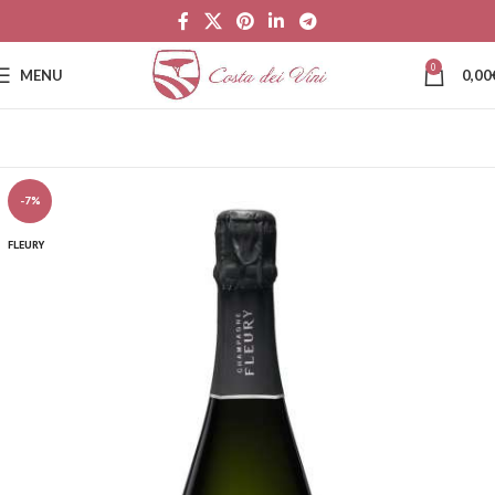
0
MENU
0,00
-7%
FLEURY