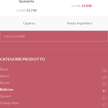
Spumante
10,80
€
11,95
€
23,75
€
27,50
€
Caparsa
Tenuta Argentiera
CATEGORIE PRODOTTO
Rosso
724
Bianco
257
Rosato
15
Bollicine
87
Dessert
11
Orange Wine
17