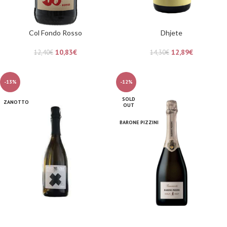
Col Fondo Rosso
Dhjete
10,83
€
12,89
€
12,40
€
14,30
€
-13%
-12%
SOLD
ZANOTTO
OUT
BARONE PIZZINI