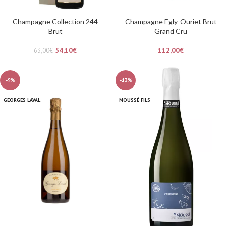
Champagne Collection 244
Champagne Egly-Ouriet Brut
Brut
Grand Cru
54,10
€
112,00
€
63,00
€
-9%
-13%
GEORGES LAVAL
MOUSSÉ FILS