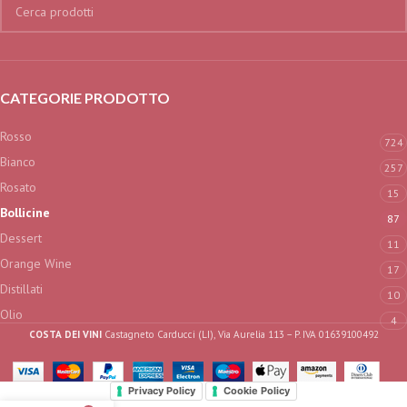
CATEGORIE PRODOTTO
Rosso
724
Bianco
257
Rosato
15
Bollicine
87
Dessert
11
Orange Wine
17
Distillati
10
Olio
4
COSTA DEI VINI
Castagneto Carducci (LI), Via Aurelia 113 – P. IVA 01639100492
Privacy Policy
Cookie Policy