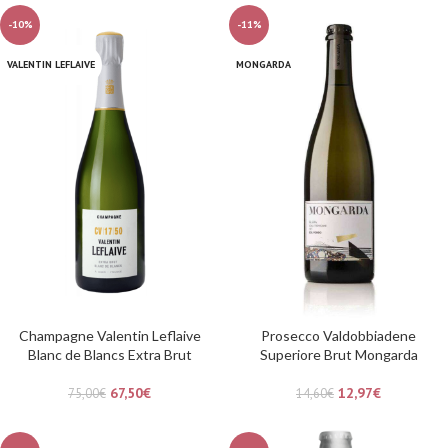
-10%
-11%
VALENTIN LEFLAIVE
MONGARDA
Champagne Valentin Leflaive
Prosecco Valdobbiadene
Blanc de Blancs Extra Brut
Superiore Brut Mongarda
67,50
€
12,97
€
75,00
€
14,60
€