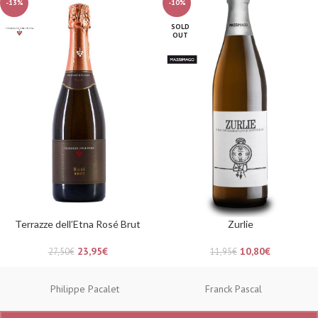
-13%
-10%
SOLD
OUT
Terrazze dell’Etna Rosé Brut
Zurlie
23,95
€
10,80
€
27,50
€
11,95
€
Philippe Pacalet
Franck Pascal