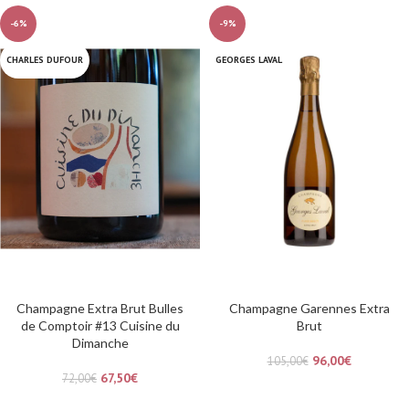
-6%
-9%
CHARLES DUFOUR
GEORGES LAVAL
Champagne Extra Brut Bulles
Champagne Garennes Extra
de Comptoir #13 Cuisine du
Brut
Dimanche
96,00
€
105,00
€
67,50
€
72,00
€