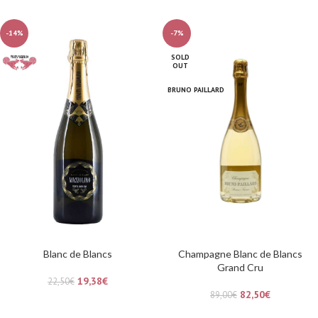
-14%
-7%
SOLD
OUT
BRUNO PAILLARD
Blanc de Blancs
Champagne Blanc de Blancs
Grand Cru
19,38
€
22,50
€
82,50
€
89,00
€