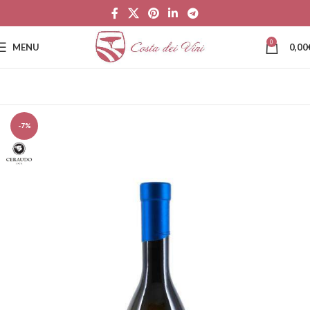
0
MENU
0,00
-7%