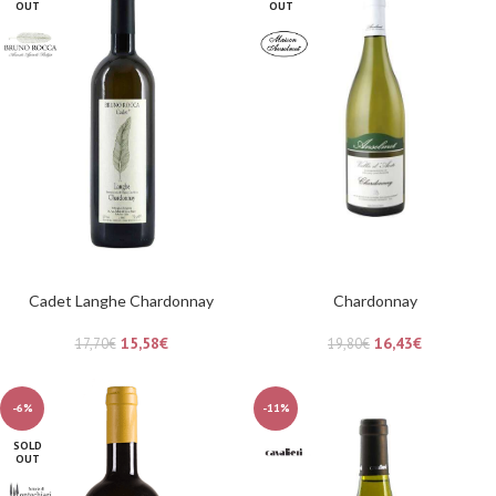
OUT
OUT
Cadet Langhe Chardonnay
Chardonnay
15,58
€
16,43
€
17,70
€
19,80
€
-6%
-11%
SOLD
OUT