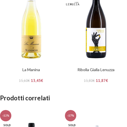
La Manina
Ribolla Gialla Lenuzza
13,45
€
11,87
€
15,60
€
13,80
€
Prodotti correlati
-12%
-17%
SOLD
SOLD