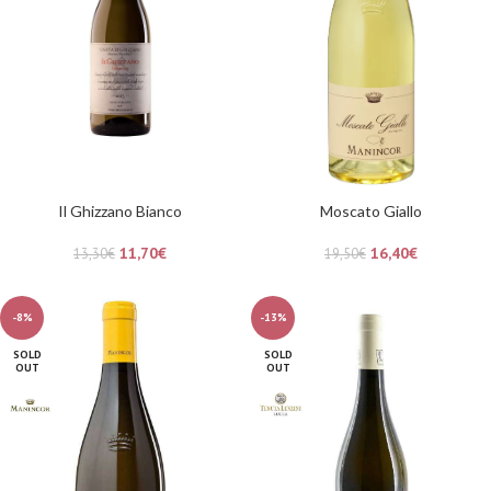
Il Ghizzano Bianco
Moscato Giallo
11,70
€
16,40
€
13,30
€
19,50
€
-8%
-13%
SOLD
SOLD
OUT
OUT