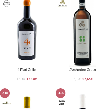
4 Filari Grillo
L’Archetipo Greco
15,18
€
12,65
€
17,00
€
15,10
€
-14%
-14%
SOLD
OUT