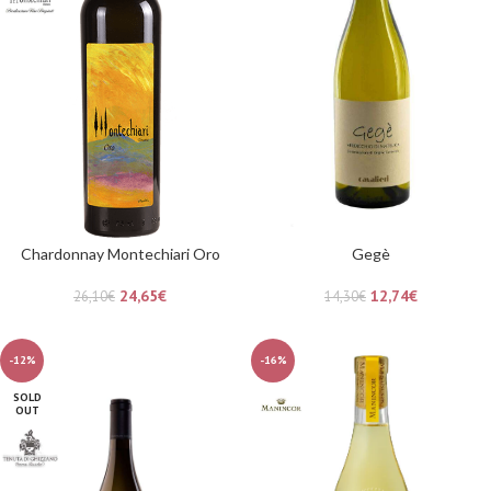
Chardonnay Montechiari Oro
Gegè
24,65
€
12,74
€
26,10
€
14,30
€
-12%
-16%
SOLD
OUT