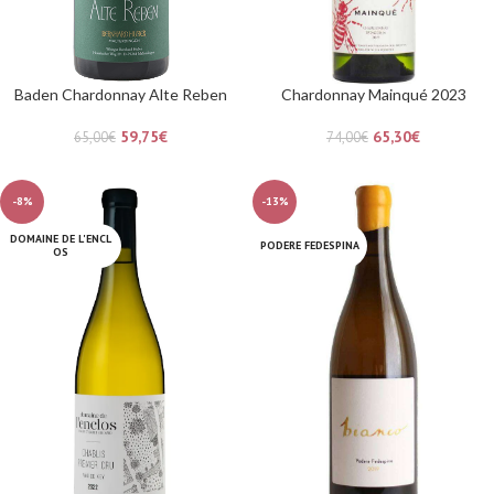
Baden Chardonnay Alte Reben
Chardonnay Mainqué 2023
59,75
€
65,30
€
65,00
€
74,00
€
-8%
-13%
DOMAINE DE L'ENCL
PODERE FEDESPINA
OS