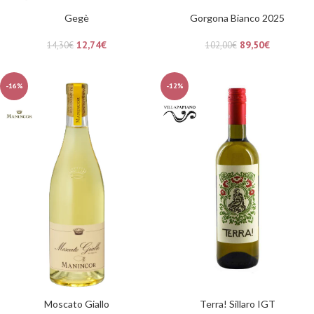
Gegè
Gorgona Bianco 2025
12,74
€
89,50
€
14,30
€
102,00
€
-16%
-12%
Moscato Giallo
Terra! Sillaro IGT