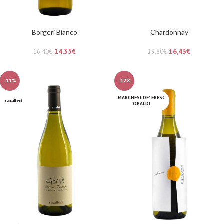
Borgeri Bianco
Chardonnay
14,35
€
16,43
€
16,40
€
19,80
€
-11%
-12%
MARCHESI DE' FRESC
OBALDI