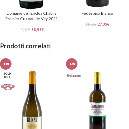
Domaine de l’Enclos Chablis
Fedespina Bianco
Premier Cru Vau de Vey 2021
27,05
€
31,00
€
38,95
€
42,50
€
Prodotti correlati
-14%
-12%
SOLD
OUT