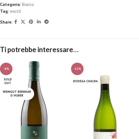
Categoria:
Bianco
Tag:
world
Share:
Ti potrebbe interessare…
-8%
-12%
SOLD
BODEGA CHACRA
OUT
WEINGUT BERNHAR
D HUBER