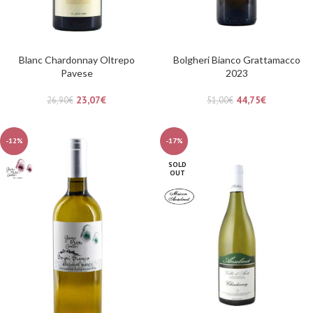
Blanc Chardonnay Oltrepo
Bolgheri Bianco Grattamacco
Pavese
2023
23,07
€
44,75
€
26,90
€
51,00
€
-12%
-17%
SOLD
OUT