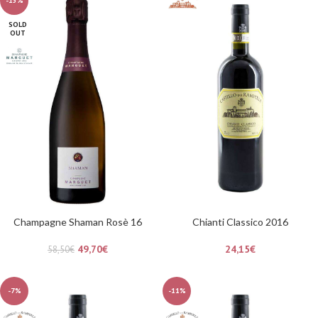
-15%
SOLD
OUT
Champagne Shaman Rosè 16
Chianti Classico 2016
49,70
€
24,15
€
58,50
€
-7%
-11%