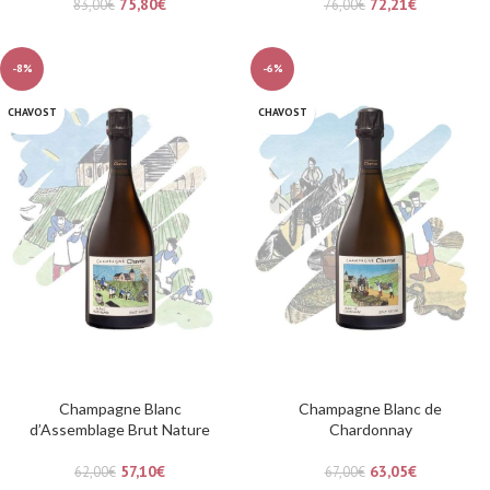
75,80
€
72,21
€
83,00
€
76,00
€
-8%
-6%
CHAVOST
CHAVOST
Champagne Blanc
Champagne Blanc de
d’Assemblage Brut Nature
Chardonnay
57,10
€
63,05
€
62,00
€
67,00
€