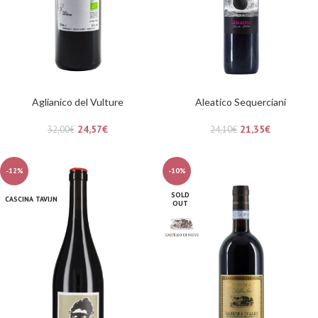
Aglianico del Vulture
Aleatico Sequerciani
24,57
€
21,35
€
32,00
€
24,10
€
-12%
-10%
SOLD
CASCINA TAVIJN
OUT