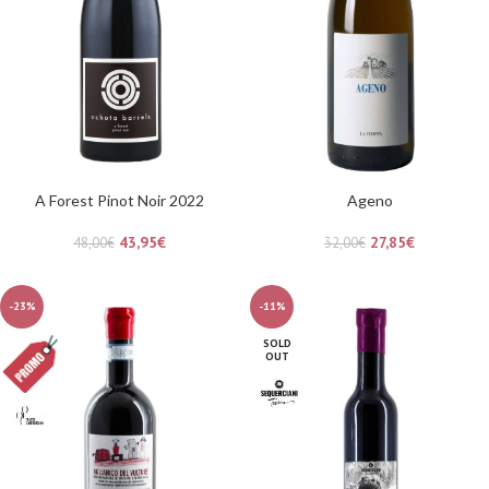
A Forest Pinot Noir 2022
Ageno
43,95
€
27,85
€
48,00
€
32,00
€
-23%
-11%
SOLD
OUT