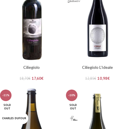
Ciliegiolo
Ciliegiolo L’Ideale
17,60
€
10,98
€
18,70
€
12,85
€
-11%
-10%
SOLD
SOLD
OUT
OUT
CHARLES DUFOUR