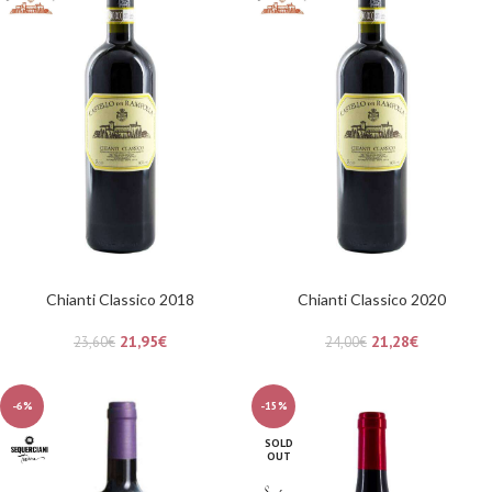
Chianti Classico 2018
Chianti Classico 2020
21,95
€
21,28
€
23,60
€
24,00
€
-6%
-15%
SOLD
OUT