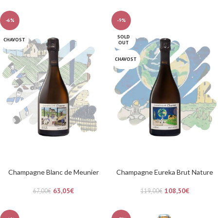
-6%
-9%
SOLD
CHAVOST
OUT
CHAVOST
Champagne Blanc de Meunier
Champagne Eureka Brut Nature
63,05
€
108,50
€
67,00
€
119,00
€