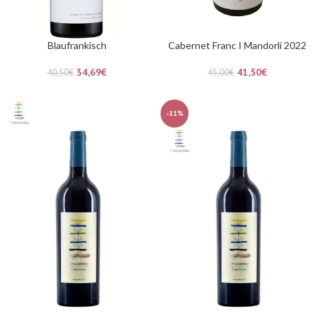
Blaufrankisch
Cabernet Franc I Mandorli 2022
34,69
€
41,50
€
40,50
€
45,00
€
-11%