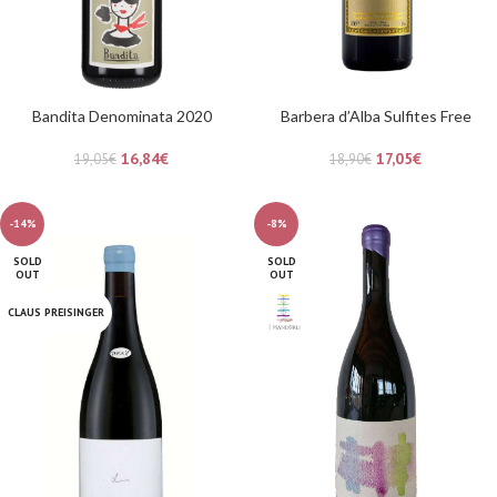
Bandita Denominata 2020
Barbera d’Alba Sulfites Free
16,84
€
17,05
€
19,05
€
18,90
€
-14%
-8%
SOLD
SOLD
OUT
OUT
CLAUS PREISINGER