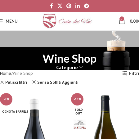
0
MENU
0,00
Wine Shop
Categorie
Home
Wine Shop
Filtri
Pulisci filtri
Senza Solfiti Aggiunti
-8%
-13%
SOLD
OCHOTA BARRELS
OUT