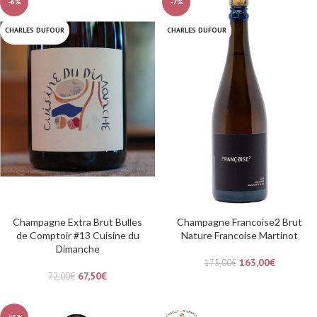
-6%
-7%
CHARLES DUFOUR
CHARLES DUFOUR
Champagne Extra Brut Bulles
Champagne Francoise2 Brut
de Comptoir #13 Cuisine du
Nature Francoise Martinot
Dimanche
163,00
€
175,00
€
67,50
€
72,00
€