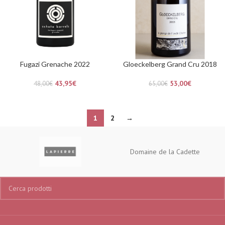
Fugazi Grenache 2022
Gloeckelberg Grand Cru 2018
43,95
€
53,00
€
48,00
€
65,00
€
1
2
→
Domaine de la Cadette