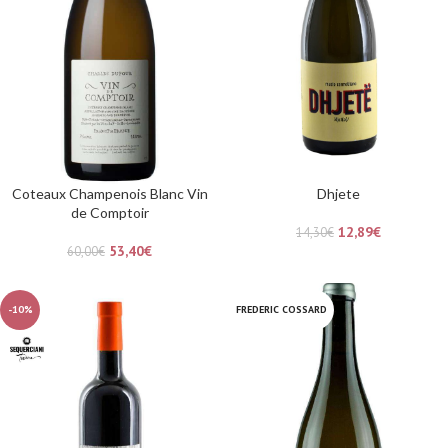
Coteaux Champenois Blanc Vin
Dhjete
de Comptoir
12,89
€
14,30
€
53,40
€
60,00
€
-10%
FREDERIC COSSARD